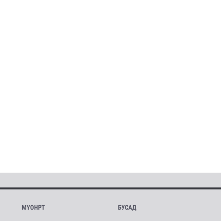
МҮОНРТ
БУСАД