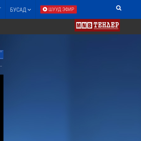
Т
БУСАД
ШУУД ЭФИР