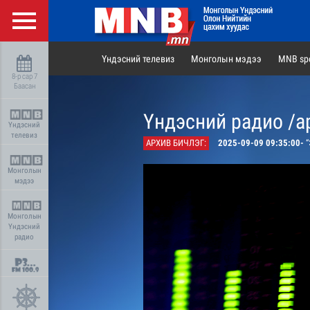
Үндэсний телевиз
Монголын мэдээ
MNB spo
8-р сар 7
Баасан
Үндэсний радио /а
Үндэсний
телевиз
АРХИВ БИЧЛЭГ:
2025-09-09 09:35:00-
“Э
Монголын
мэдээ
Монголын
Үндэсний
радио