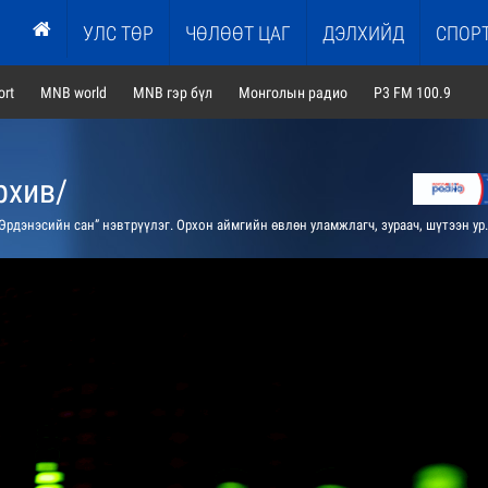
УЛС ТӨР
ЧӨЛӨӨТ ЦАГ
ДЭЛХИЙД
СПОР
rt
MNB world
MNB гэр бүл
Монголын радио
P3 FM 100.9
рхив/
рдэнэсийн сан” нэвтрүүлэг. Орхон аймгийн өвлөн уламжлагч, зураач, шүтээн урлаач Б.Нэмэхнямтай уран бичлэг, шүтээн урлалын өв соёл сэдвээр ярилцана.