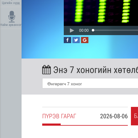
Цагийн хүрд
Найм арваннэг
00:00
Энэ 7 хоногийн хөтөл
Б
2026-08-05
ПҮ
РЭВ
ГАРАГ
2026-08-06