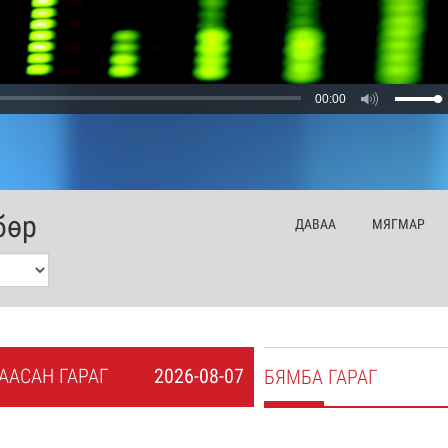
00:00
бөр
ДА
ВАА
МЯ
ГМАР
А
АСАН
ГАРАГ
2026-08-07
БЯ
МБА
ГАРАГ