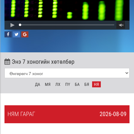
Энэ 7 хоногийн хөтөлбөр
ДА
МЯ
ЛХ
ПҮ
БА
БЯ
НЯ
НЯ
М
ГАРАГ
2026-08-09
8