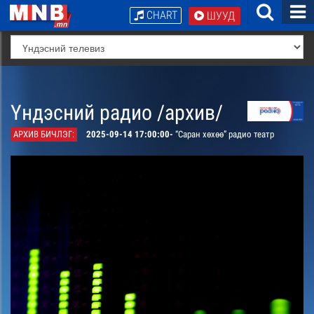
CHART
ШУУД
Үндэсний радио /архив/
АРХИВ БИЧЛЭГ:
2025-09-14 17:00:00-
“Саран хөхөө” радио театр