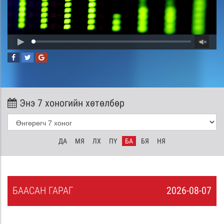
Энэ 7 хоногийн хөтөлбөр
ДА
МЯ
ЛХ
ПҮ
БА
БЯ
НЯ
БА
АСАН
ГАРАГ
2026-08-07
6