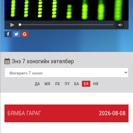
Энэ 7 хоногийн хөтөлбөр
ДА
МЯ
ЛХ
ПҮ
БА
БЯ
НЯ
БЯ
МБА
ГАРАГ
2026-08-08
7