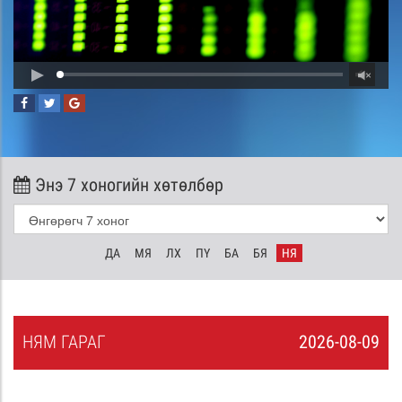
Энэ 7 хоногийн хөтөлбөр
ДА
МЯ
ЛХ
ПҮ
БА
БЯ
НЯ
НЯ
М
ГАРАГ
2026-08-09
8