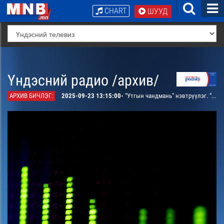
CHART
ШУУД
Үндэсний радио /архив/
АРХИВ БИЧЛЭГ:
2025-09-23 13:15:00-
“Утгын чандмань” нэвтрүүлэг. “Гэсэр туужийн тухай утга санааг багцлахуй” төгсгөлийн дугаар