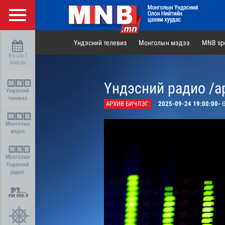
Үндэсний телевиз
Монголын мэдээ
MNB spo
8-р сар 7
Баасан
Үндэсний радио /а
Үндэсний
телевиз
АРХИВ БИЧЛЭГ:
2025-09-24 19:00:00-
Ө
Монголын
мэдээ
Монголын
Үндэсний
радио