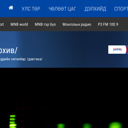
УЛС ТӨР
ЧӨЛӨӨТ ЦАГ
ДЭЛХИЙД
СПОР
rt
MNB world
MNB гэр бүл
Монголын радио
P3 FM 100.9
рхив/
дрийн хөтөлбөр: /давтана/