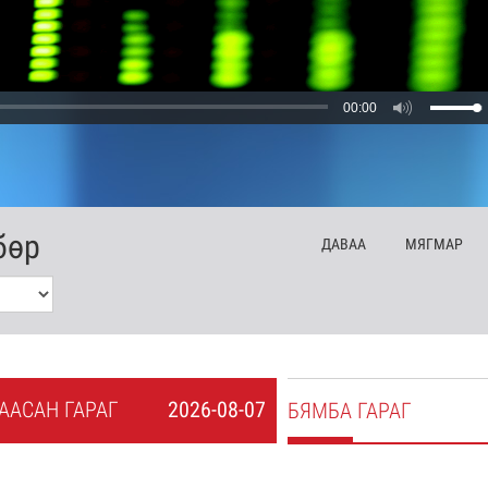
00:00
бөр
ДА
ВАА
МЯ
ГМАР
А
АСАН
ГАРАГ
2026-08-07
БЯ
МБА
ГАРАГ