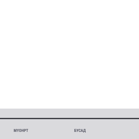
МҮОНРТ
БУСАД