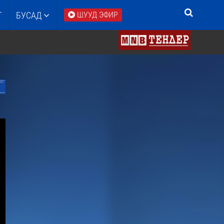
Т
БУСАД
ШУУД ЭФИР