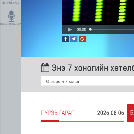
Цагийн хүрд
Найм арваннэг
00:00
Энэ 7 хоногийн хөтөл
Б
2026-08-05
ПҮ
РЭВ
ГАРАГ
2026-08-06