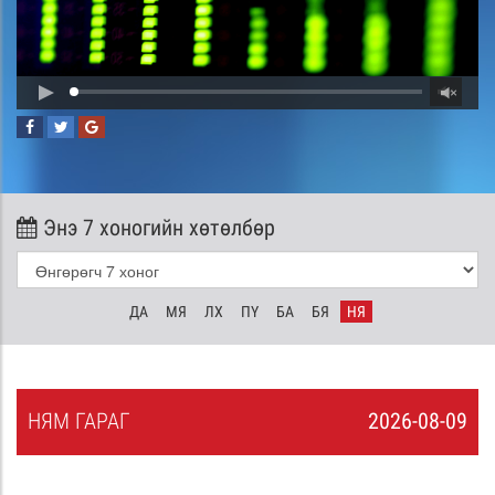
Энэ 7 хоногийн хөтөлбөр
ДА
МЯ
ЛХ
ПҮ
БА
БЯ
НЯ
НЯ
М
ГАРАГ
2026-08-09
8