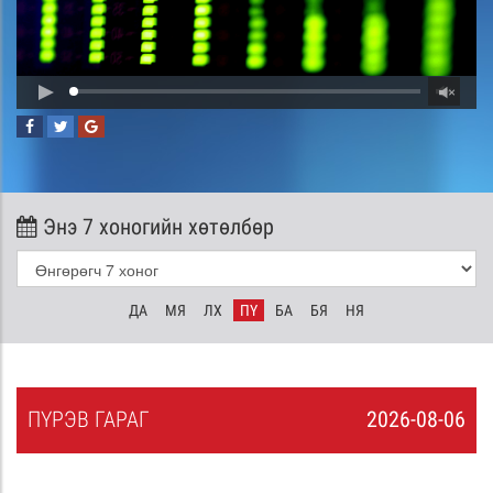
Энэ 7 хоногийн хөтөлбөр
ДА
МЯ
ЛХ
ПҮ
БА
БЯ
НЯ
ПҮ
РЭВ
ГАРАГ
2026-08-06
5