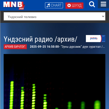
CHART
ШУУД
Үндэсний радио /архив/
АРХИВ БИЧЛЭГ:
2025-09-25 16:50:00-
“Зуны дурсамж” дуун зураглал /давтана/