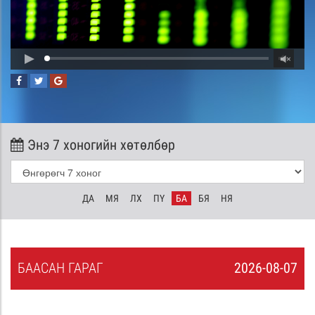
Энэ 7 хоногийн хөтөлбөр
ДА
МЯ
ЛХ
ПҮ
БА
БЯ
НЯ
БА
АСАН
ГАРАГ
2026-08-07
6