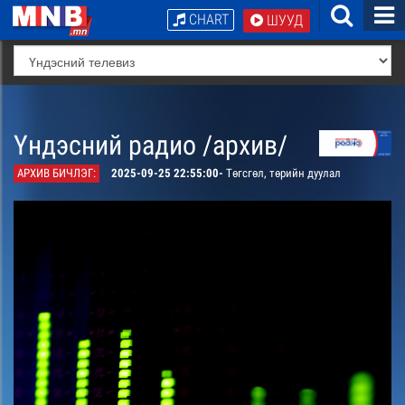
CHART
ШУУД
Үндэсний радио /архив/
АРХИВ БИЧЛЭГ:
2025-09-25 22:55:00-
Төгсгөл, төрийн дуулал