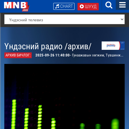
CHART
ШУУД
Үндэсний радио /архив/
АРХИВ БИЧЛЭГ:
2025-09-26 11:40:00-
Гунаажавын хөгжим, Түвшинжаргалын шүлэг “Цэнхэр хангайн нутаг” дуу