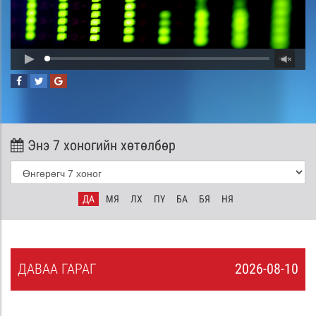
Энэ 7 хоногийн хөтөлбөр
ДА
МЯ
ЛХ
ПҮ
БА
БЯ
НЯ
ДА
ВАА
ГАРАГ
2026-08-10
9