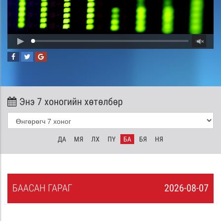
Энэ 7 хоногийн хөтөлбөр
ДА
МЯ
ЛХ
ПҮ
БА
БЯ
НЯ
БА
АСАН
ГАРАГ
2026-08-07
6