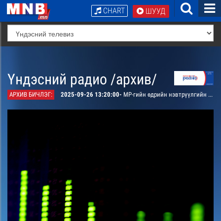
CHART
ШУУД
Үндэсний радио /архив/
АРХИВ БИЧЛЭГ:
2025-09-26 13:20:00-
МР-гийн өдрийн нэвтрүүлгийн хөтөлбөр, цаг агаар танилцуулна.