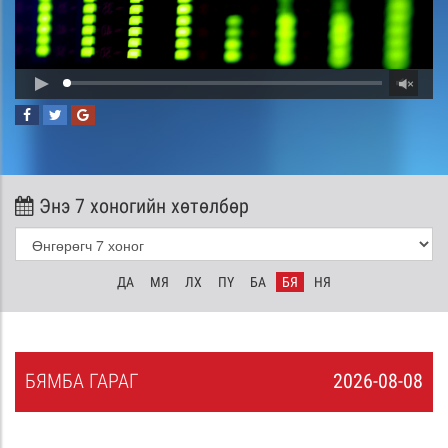
Энэ 7 хоногийн хөтөлбөр
ДА
МЯ
ЛХ
ПҮ
БА
БЯ
НЯ
БЯ
МБА
ГАРАГ
2026-08-08
7