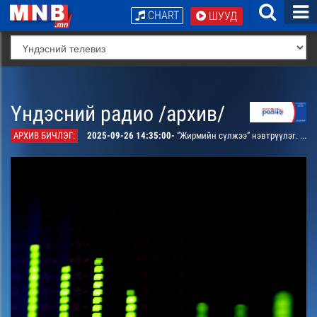
CHART
ШУУД
Үндэсний радио /архив/
АРХИВ БИЧЛЭГ:
2025-09-26 14:35:00-
“Жирмийн сүлжээ” нэвтрүүлэг. “Улирсан он жилүүд” дурсамж тэмдэглэл /давтана/