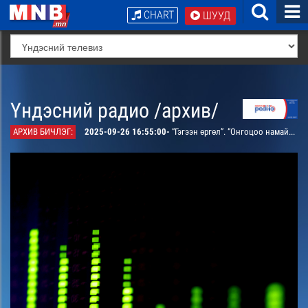
CHART
ШУУД
Үндэсний радио /архив/
АРХИВ БИЧЛЭГ:
2025-09-26 16:55:00-
“Гэгээн өргөл”. “Онгоцоо намайг аваад яваач” тэмдэглэл /давтана/