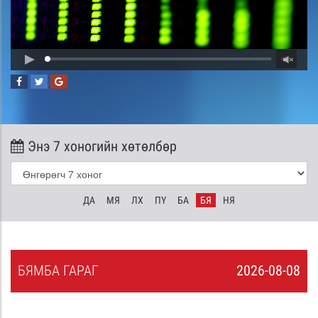
Энэ 7 хоногийн хөтөлбөр
ДА
МЯ
ЛХ
ПҮ
БА
БЯ
НЯ
БЯ
МБА
ГАРАГ
2026-08-08
7