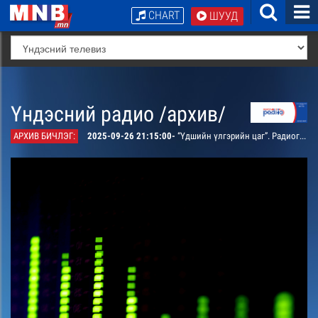
CHART
ШУУД
Үндэсний радио /архив/
АРХИВ БИЧЛЭГ:
2025-09-26 21:15:00-
“Үдшийн үлгэрийн цаг”. Радиогийн алтан сангаас: “Омог бардам Эрхүү, түүний цэцэн эцэг Мөнхсарьдаг” үлгэрийг хүүхэд багачууддаа сонсгоно