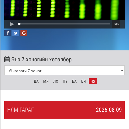
Энэ 7 хоногийн хөтөлбөр
ДА
МЯ
ЛХ
ПҮ
БА
БЯ
НЯ
НЯ
М
ГАРАГ
2026-08-09
8