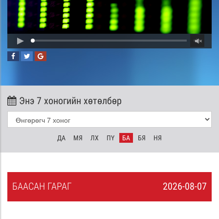
Энэ 7 хоногийн хөтөлбөр
ДА
МЯ
ЛХ
ПҮ
БА
БЯ
НЯ
БА
АСАН
ГАРАГ
2026-08-07
6