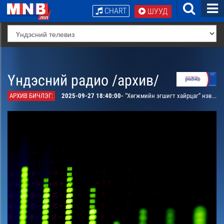
CHART
ШУУД
Үндэсний радио /архив/
АРХИВ БИЧЛЭГ:
2025-09-27 18:40:00-
“Хөгжмийн эгшигт хайрцаг” нэвтрүүлэг. Хөгжмийн зохиолч ТШ Цогзолын Нацагдоржийн “Хөөмэй, морин хуур, найрал хөгжмийн концерт” зохиолын тухай ярилцана /давтана/