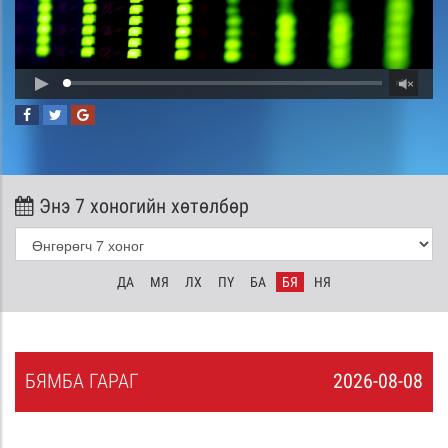
Энэ 7 хоногийн хөтөлбөр
ДА
МЯ
ЛХ
ПҮ
БА
БЯ
НЯ
БЯ
МБА
ГАРАГ
2026-08-08
7