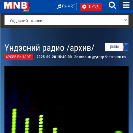
CHART
ШУУД
Үндэсний радио /архив/
АРХИВ БИЧЛЭГ:
2025-09-28 15:40:00-
Зохиолын дуугаар бэлтгэсэн концерт