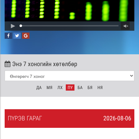
Энэ 7 хоногийн хөтөлбөр
ДА
МЯ
ЛХ
ПҮ
БА
БЯ
НЯ
ПҮ
РЭВ
ГАРАГ
2026-08-06
5