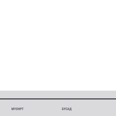
МҮОНРТ
БУСАД