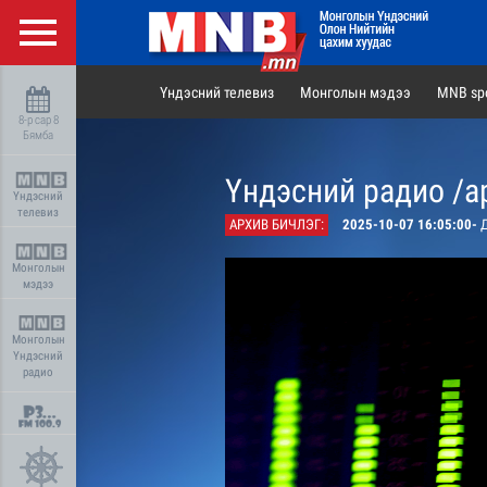
Үндэсний телевиз
Монголын мэдээ
MNB spo
8-р сар 8
Бямба
Үндэсний радио /а
Үндэсний
телевиз
АРХИВ БИЧЛЭГ:
2025-10-07 16:05:00-
Д
Монголын
мэдээ
Монголын
Үндэсний
радио