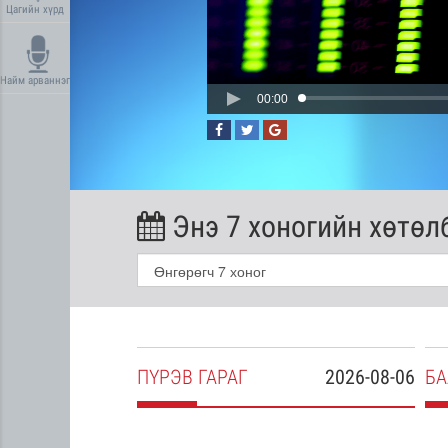
Цагийн хүрд
Найм арваннэг
00:00
Энэ 7 хоногийн хөтөл
2026-08-05
ПҮ
РЭВ
ГАРАГ
2026-08-06
БА