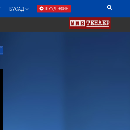
Т
БУСАД
ШУУД ЭФИР