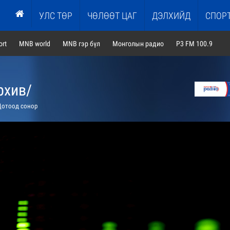
УЛС ТӨР
ЧӨЛӨӨТ ЦАГ
ДЭЛХИЙД
СПОР
rt
MNB world
MNB гэр бүл
Монголын радио
P3 FM 100.9
рхив/
отоод сонор