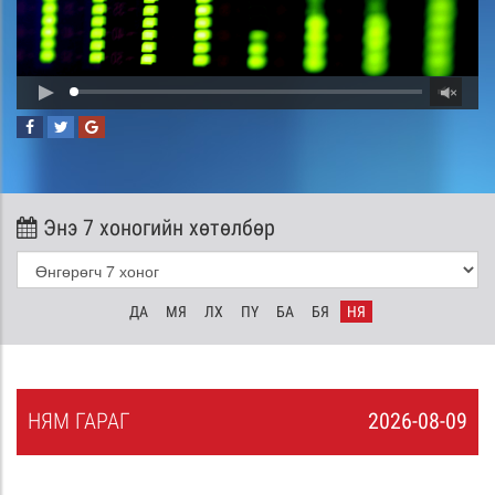
Энэ 7 хоногийн хөтөлбөр
ДА
МЯ
ЛХ
ПҮ
БА
БЯ
НЯ
НЯ
М
ГАРАГ
2026-08-09
8