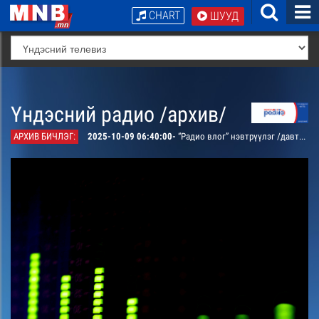
CHART
ШУУД
Үндэсний радио /архив/
АРХИВ БИЧЛЭГ:
2025-10-09 06:40:00-
“Радио влог” нэвтрүүлэг /давтана/