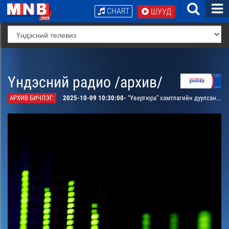
CHART
ШУУД
Үндэсний радио /архив/
АРХИВ БИЧЛЭГ:
2025-10-09 10:30:00-
“Увертюра” хамтлагийн дуулсан “Хань минь” дуу