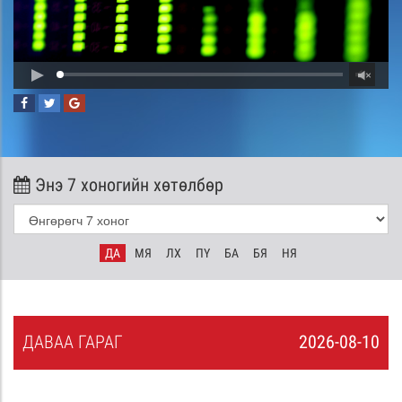
Энэ 7 хоногийн хөтөлбөр
ДА
МЯ
ЛХ
ПҮ
БА
БЯ
НЯ
ДА
ВАА
ГАРАГ
2026-08-10
9