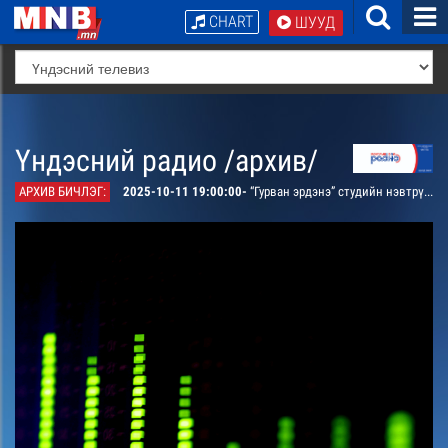
CHART
ШУУД
Үндэсний радио /архив/
АРХИВ БИЧЛЭГ:
2025-10-11 19:00:00-
“Гурван эрдэнэ” студийн нэвтрүүлэг