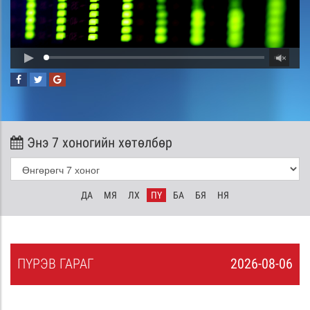
Энэ 7 хоногийн хөтөлбөр
ДА
МЯ
ЛХ
ПҮ
БА
БЯ
НЯ
ПҮ
РЭВ
ГАРАГ
2026-08-06
5