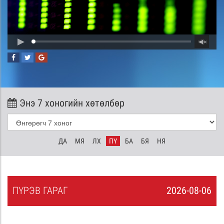
Энэ 7 хоногийн хөтөлбөр
ДА
МЯ
ЛХ
ПҮ
БА
БЯ
НЯ
ПҮ
РЭВ
ГАРАГ
2026-08-06
5