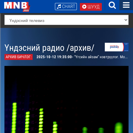
CHART
ШУУД
Үндэсний радио /архив/
АРХИВ БИЧЛЭГ:
2025-10-12 19:35:00-
“Үгсийн айзам” нэвтрүүлэг. Монгол ардын “Сандуйтай мод” дуунаас үүдсэн зохиомж /давтана/