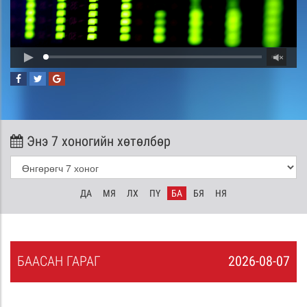
Энэ 7 хоногийн хөтөлбөр
ДА
МЯ
ЛХ
ПҮ
БА
БЯ
НЯ
БА
АСАН
ГАРАГ
2026-08-07
6