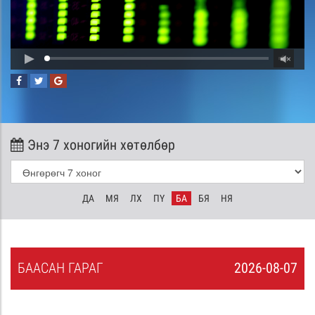
Энэ 7 хоногийн хөтөлбөр
ДА
МЯ
ЛХ
ПҮ
БА
БЯ
НЯ
БА
АСАН
ГАРАГ
2026-08-07
6