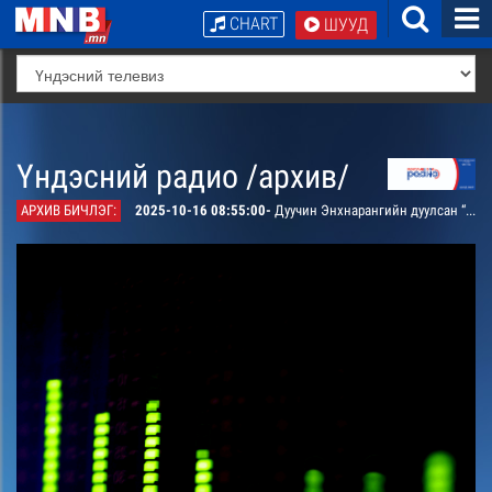
CHART
ШУУД
Үндэсний радио /архив/
АРХИВ БИЧЛЭГ:
2025-10-16 08:55:00-
Дуучин Энхнарангийн дуулсан “Сайхан ч юм даа хорвоо” дуу