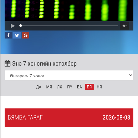
Энэ 7 хоногийн хөтөлбөр
ДА
МЯ
ЛХ
ПҮ
БА
БЯ
НЯ
БЯ
МБА
ГАРАГ
2026-08-08
7