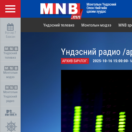
Үндэсний телевиз
Монголын мэдээ
MNB spo
8-р сар 7
Баасан
Үндэсний радио /а
Үндэсний
телевиз
АРХИВ БИЧЛЭГ:
2025-10-16 15:00:00-
М
Монголын
мэдээ
Монголын
Үндэсний
радио