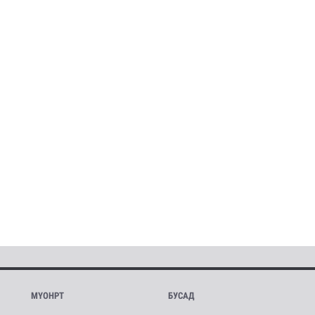
МҮОНРТ
БУСАД