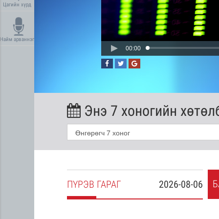
Цагийн хүрд
Найм арваннэг
00:00
Энэ 7 хоногийн хөтөл
Б
2026-08-05
ПҮ
РЭВ
ГАРАГ
2026-08-06