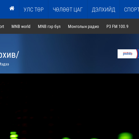
УЛС ТӨР
ЧӨЛӨӨТ ЦАГ
ДЭЛХИЙД
СПОР
rt
MNB world
MNB гэр бүл
Монголын радио
P3 FM 100.9
рхив/
эдээ