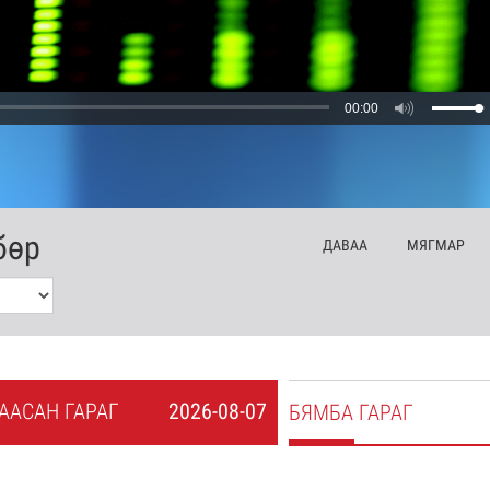
00:00
бөр
ДА
ВАА
МЯ
ГМАР
А
АСАН
ГАРАГ
2026-08-07
БЯ
МБА
ГАРАГ