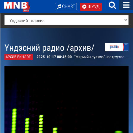
CHART
ШУУД
Үндэсний радио /архив/
АРХИВ БИЧЛЭГ:
2025-10-17 08:45:00-
“Жирмийн сүлжээ” нэвтрүүлэг. “Шүлгийн энгэрт нутагтай миний ижий” уянгын өгүүлэмж