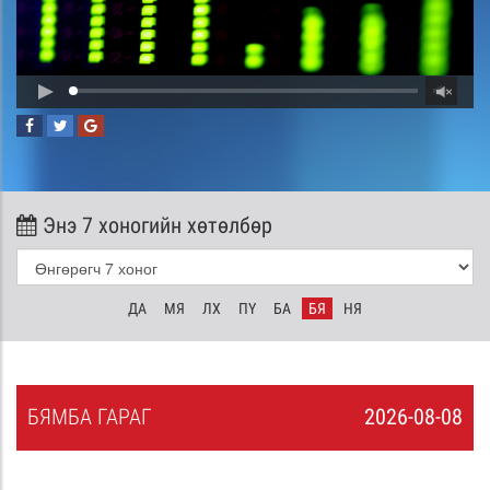
Энэ 7 хоногийн хөтөлбөр
ДА
МЯ
ЛХ
ПҮ
БА
БЯ
НЯ
БЯ
МБА
ГАРАГ
2026-08-08
7