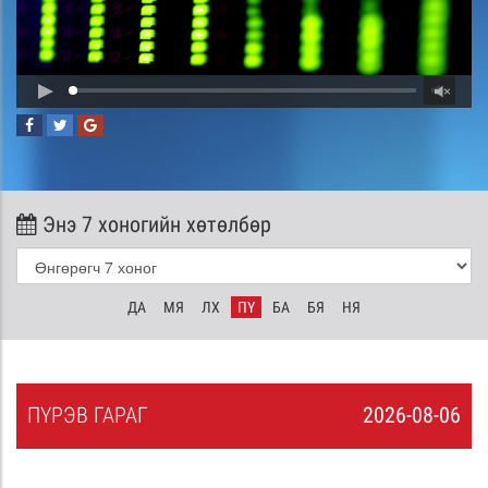
Энэ 7 хоногийн хөтөлбөр
ДА
МЯ
ЛХ
ПҮ
БА
БЯ
НЯ
ПҮ
РЭВ
ГАРАГ
2026-08-06
5