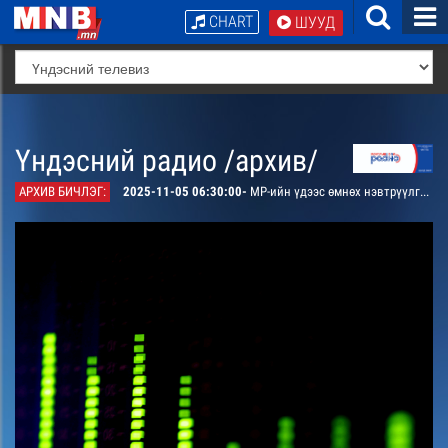
CHART
ШУУД
Үндэсний радио /архив/
АРХИВ БИЧЛЭГ:
2025-11-05 06:30:00-
МР-ийн үдээс өмнөх нэвтрүүлгийн хөтөлбөр, цаг агаар танилцуулна.