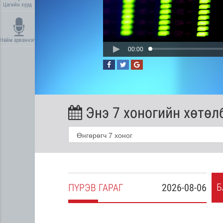
Цагийн хүрд
Найм арваннэг
00:00
Энэ 7 хоногийн хөтөл
Б
2026-08-05
ПҮ
РЭВ
ГАРАГ
2026-08-06