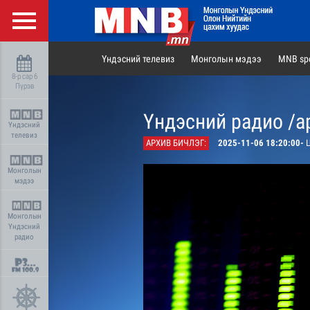
Үндэсний телевиз
Монголын мэдээ
MNB spo
8-р сар 6
Пүрэв
Үндэсний радио /а
Үндэсний
телевиз
АРХИВ БИЧЛЭГ:
2025-11-06 18:20:00-
Ц
Монголын
мэдээ
Монголын
Үндэсний
радио