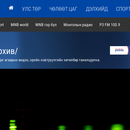
УЛС ТӨР
ЧӨЛӨӨТ ЦАГ
ДЭЛХИЙД
СПОР
rt
MNB world
MNB гэр бүл
Монголын радио
P3 FM 100.9
рхив/
аг агаарын мэдээ, оройн нэвтрүүлгийн хөтөлбөр танилцуулна.