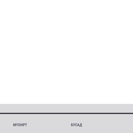
МҮОНРТ
БУСАД