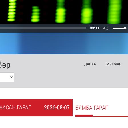
00:00
бөр
ДА
ВАА
МЯ
ГМАР
А
АСАН
ГАРАГ
2026-08-07
БЯ
МБА
ГАРАГ