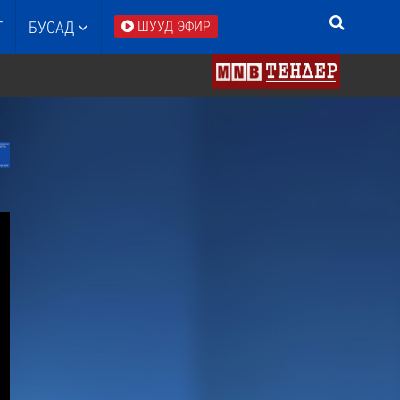
Т
БУСАД
ШУУД ЭФИР