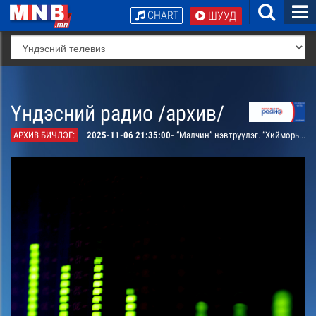
CHART
ШУУД
Үндэсний радио /архив/
АРХИВ БИЧЛЭГ:
2025-11-06 21:35:00-
“Малчин” нэвтрүүлэг. “Хийморьт сүргийн эзэн” - Архангай аймгийн Батцэнгэл сумын малчин Мөнхбаярын хотноос бэлтгэсэн дугаар. /давтана/