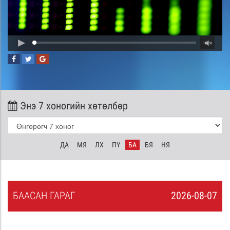
Энэ 7 хоногийн хөтөлбөр
ДА
МЯ
ЛХ
ПҮ
БА
БЯ
НЯ
БА
АСАН
ГАРАГ
2026-08-07
6