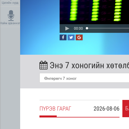
Цагийн хүрд
Найм арваннэг
00:00
Энэ 7 хоногийн хөтөл
Б
2026-08-05
ПҮ
РЭВ
ГАРАГ
2026-08-06