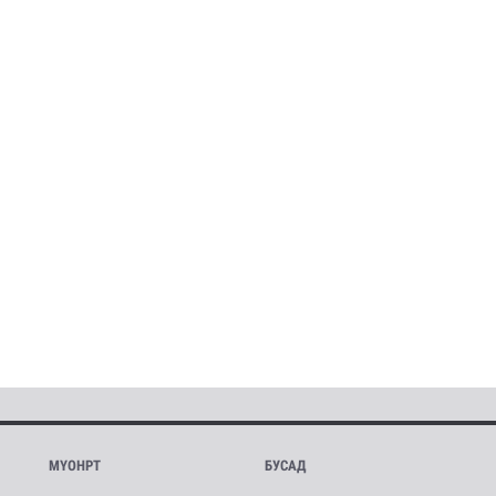
МҮОНРТ
БУСАД