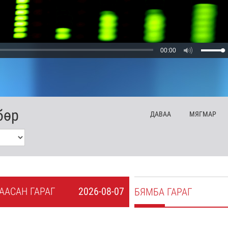
00:00
бөр
ДА
ВАА
МЯ
ГМАР
А
АСАН
ГАРАГ
2026-08-07
БЯ
МБА
ГАРАГ