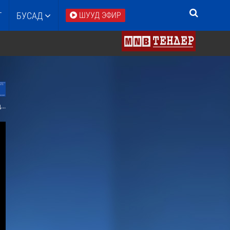
Т
БУСАД
ШУУД ЭФИР
.