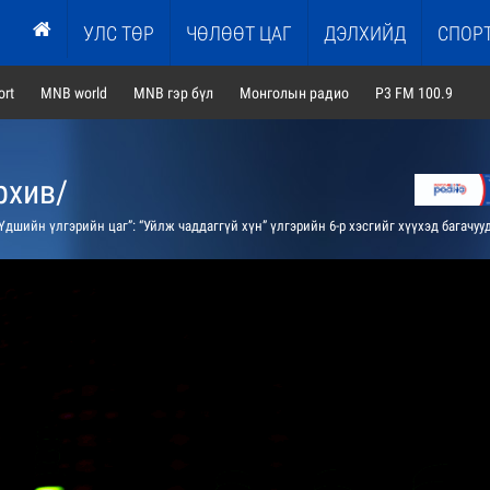
УЛС ТӨР
ЧӨЛӨӨТ ЦАГ
ДЭЛХИЙД
СПОР
rt
MNB world
MNB гэр бүл
Монголын радио
P3 FM 100.9
рхив/
Үдшийн үлгэрийн цаг”: “Уйлж чаддаггүй хүн” үлгэрийн 6-р хэсгийг хүүхэд багачууддаа ярьж өгнө