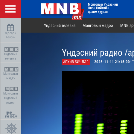
Үндэсний телевиз
Монголын мэдээ
MNB spo
8-р сар 7
Баасан
Үндэсний радио /а
Үндэсний
телевиз
АРХИВ БИЧЛЭГ:
2025-11-11 21:15:00-
“
Монголын
мэдээ
Монголын
Үндэсний
радио