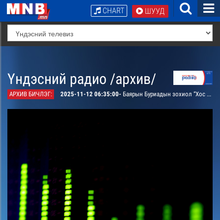
CHART
ШУУД
Үндэсний радио /архив/
АРХИВ БИЧЛЭГ:
2025-11-12 06:35:00-
Баярын Буриадын зохиол “Хос хун” дурдатгал аяз