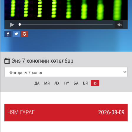
Энэ 7 хоногийн хөтөлбөр
ДА
МЯ
ЛХ
ПҮ
БА
БЯ
НЯ
НЯ
М
ГАРАГ
2026-08-09
8