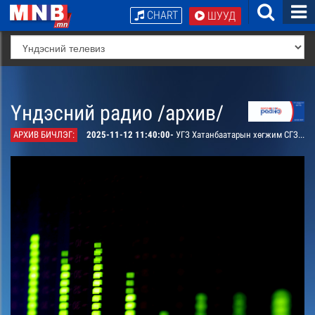
CHART
ШУУД
Үндэсний радио /архив/
АРХИВ БИЧЛЭГ:
2025-11-12 11:40:00-
УГЗ Хатанбаатарын хөгжим СГЗ Төмөр-Очирын шүлэг “Тоононы наран эх орон” дуу