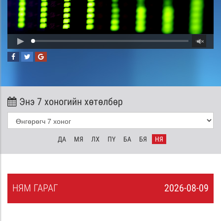
Энэ 7 хоногийн хөтөлбөр
ДА
МЯ
ЛХ
ПҮ
БА
БЯ
НЯ
НЯ
М
ГАРАГ
2026-08-09
8