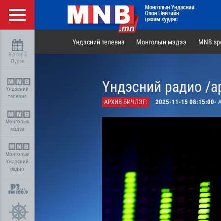
Үндэсний телевиз
Монголын мэдээ
MNB spo
8-р сар 6
Пүрэв
Үндэсний радио /а
Үндэсний
телевиз
АРХИВ БИЧЛЭГ:
2025-11-15 08:15:00-
А
Монголын
мэдээ
Монголын
Үндэсний
радио