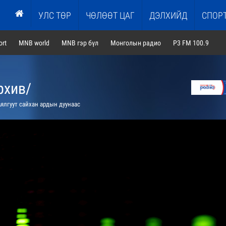
УЛС ТӨР
ЧӨЛӨӨТ ЦАГ
ДЭЛХИЙД
СПОР
rt
MNB world
MNB гэр бүл
Монголын радио
P3 FM 100.9
рхив/
ялгуут сайхан ардын дуунаас