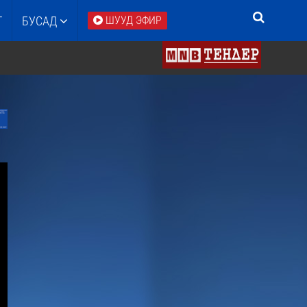
Т
БУСАД
ШУУД ЭФИР