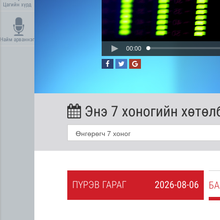
Цагийн хүрд
Найм арваннэг
00:00
Энэ 7 хоногийн хөтөл
ПҮ
РЭВ
ГАРАГ
2026-08-06
2026-08-05
БА