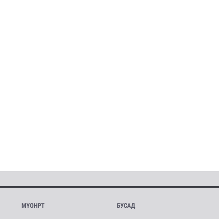
МҮОНРТ
БУСАД