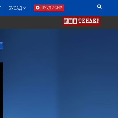
Т
БУСАД
ШУУД ЭФИР