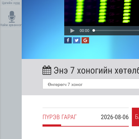
Цагийн хүрд
Найм арваннэг
00:00
Энэ 7 хоногийн хөтөл
Б
2026-08-05
ПҮ
РЭВ
ГАРАГ
2026-08-06