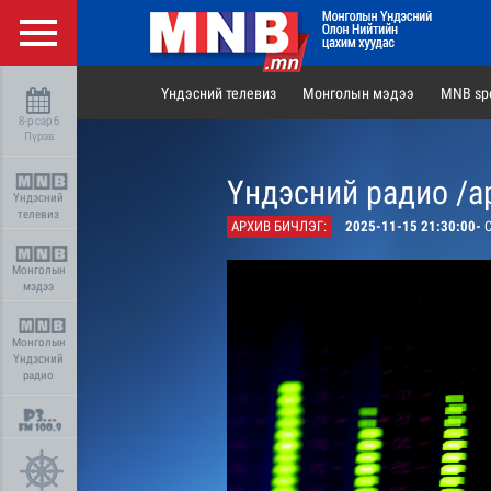
Үндэсний телевиз
Монголын мэдээ
MNB spo
8-р сар 6
Пүрэв
Үндэсний радио /а
Үндэсний
телевиз
АРХИВ БИЧЛЭГ:
2025-11-15 21:30:00-
С
Монголын
мэдээ
Монголын
Үндэсний
радио