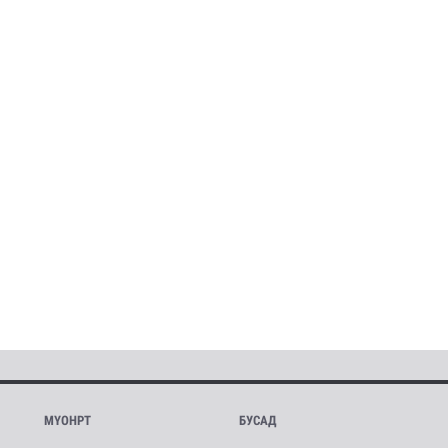
МҮОНРТ
БУСАД