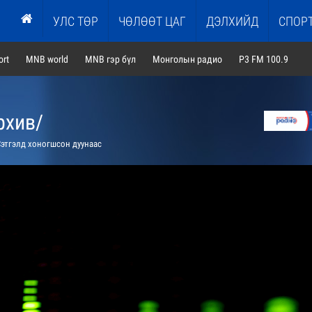
УЛС ТӨР
ЧӨЛӨӨТ ЦАГ
ДЭЛХИЙД
СПОР
rt
MNB world
MNB гэр бүл
Монголын радио
P3 FM 100.9
рхив/
этгэлд хоногшсон дуунаас