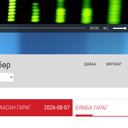
00:00
бөр
ДА
ВАА
МЯ
ГМАР
А
АСАН
ГАРАГ
2026-08-07
БЯ
МБА
ГАРАГ