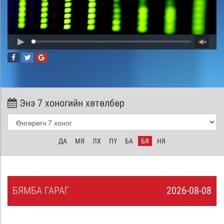
Энэ 7 хоногийн хөтөлбөр
ДА
МЯ
ЛХ
ПҮ
БА
БЯ
НЯ
БЯ
МБА
ГАРАГ
2026-08-08
7