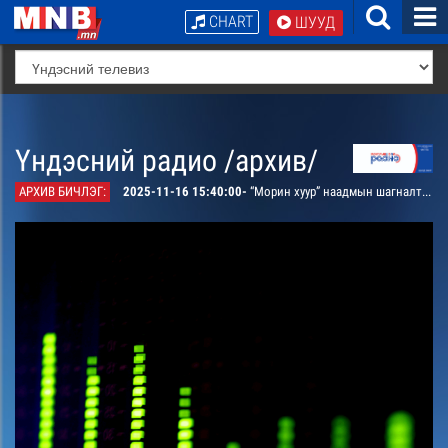
CHART
ШУУД
Үндэсний радио /архив/
АРХИВ БИЧЛЭГ:
2025-11-16 15:40:00-
“Морин хуур” наадмын шагналт дуунаас