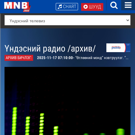
CHART
ШУУД
Үндэсний радио /архив/
АРХИВ БИЧЛЭГ:
2025-11-17 07:10:00-
“Өглөөний мэнд” нэвтрүүлэг. “Чамд дуулгах сонин”: Үйл явдлын мэдээ мэдээлэл. “Төлөвлөх нь цаг хугацаа хэмнэдэг”: ЕБС-ийн ахлах ангийн сурагчидтай ярилцана. “Өөртөө эзэн байя”: Бага, дунд ангийнхны санаа бодлыг хуваалцана. “Өглөөний мэнд”-ийн зөвлөгөө: Гэр бүлийнхэндээ тусладаг байхыг сануулна.