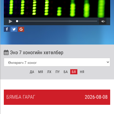
Энэ 7 хоногийн хөтөлбөр
ДА
МЯ
ЛХ
ПҮ
БА
БЯ
НЯ
БЯ
МБА
ГАРАГ
2026-08-08
7