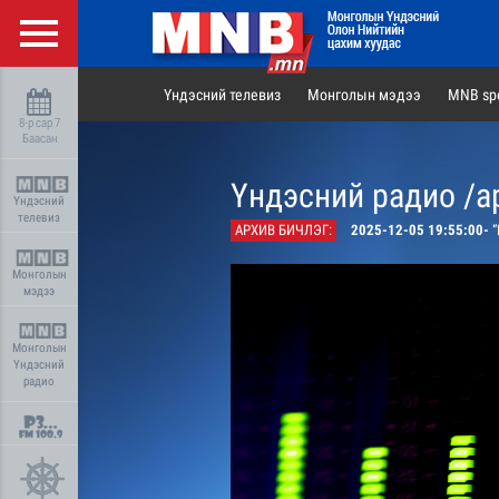
Үндэсний телевиз
Монголын мэдээ
MNB spo
8-р сар 7
Баасан
Үндэсний радио /а
Үндэсний
телевиз
АРХИВ БИЧЛЭГ:
2025-12-05 19:55:00-
“
Монголын
мэдээ
Монголын
Үндэсний
радио