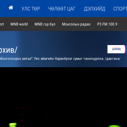
УЛС ТӨР
ЧӨЛӨӨТ ЦАГ
ДЭЛХИЙД
СПОР
rt
MNB world
MNB гэр бүл
Монголын радио
P3 FM 100.9
рхив/
Монголоороо аялъя”: Увс аймгийн Наранбулаг сумыг танилцуулна. /давтана/