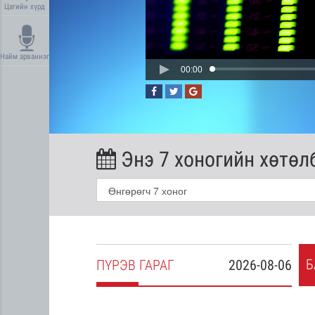
Цагийн хүрд
Найм арваннэг
00:00
Энэ 7 хоногийн хөтөл
Б
2026-08-05
ПҮ
РЭВ
ГАРАГ
2026-08-06