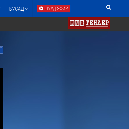
Т
БУСАД
ШУУД ЭФИР