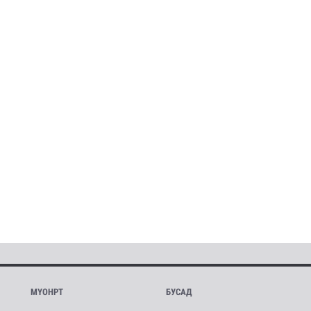
МҮОНРТ
БУСАД