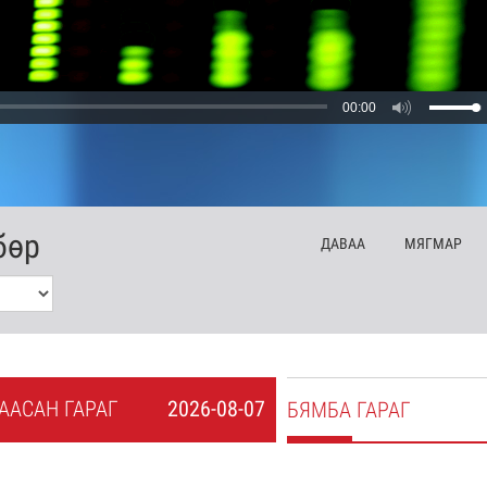
00:00
бөр
ДА
ВАА
МЯ
ГМАР
А
АСАН
ГАРАГ
2026-08-07
БЯ
МБА
ГАРАГ