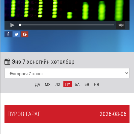
Энэ 7 хоногийн хөтөлбөр
ДА
МЯ
ЛХ
ПҮ
БА
БЯ
НЯ
ПҮ
РЭВ
ГАРАГ
2026-08-06
5