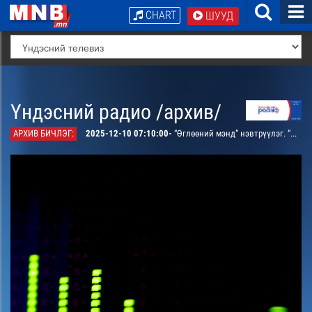
CHART
ШУУД
Үндэсний радио /архив/
АРХИВ БИЧЛЭГ:
2025-12-10 07:10:00-
“Өглөөний мэнд” нэвтрүүлэг. “Чамд дуулгах сонин”: Үйл явдлын мэдээ мэдээлэл. “Миний хандлага”: Ахлах ангийнхантай ярилцана. “Сахилга баттай байцгаая”: Дунд ангийхантай ярилцана. “Өглөөний мэнд”-ийн зөвлөгөө: Ой тогтоолтоо сайжруулах энгийн аргаас зөвлөнө.