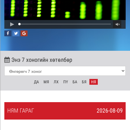
Энэ 7 хоногийн хөтөлбөр
ДА
МЯ
ЛХ
ПҮ
БА
БЯ
НЯ
НЯ
М
ГАРАГ
2026-08-09
8