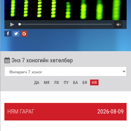
Энэ 7 хоногийн хөтөлбөр
ДА
МЯ
ЛХ
ПҮ
БА
БЯ
НЯ
НЯ
М
ГАРАГ
2026-08-09
8