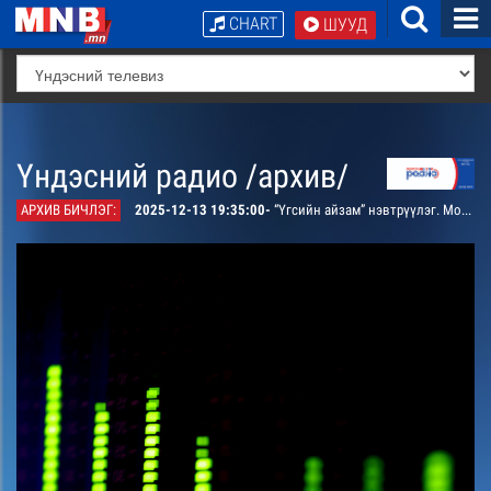
CHART
ШУУД
Үндэсний радио /архив/
АРХИВ БИЧЛЭГ:
2025-12-13 19:35:00-
“Үгсийн айзам” нэвтрүүлэг. Монгол ардын уртын “Нарийн сайхан хээр” дуунаас сэдэвлэсэн зохиомж /давтана/