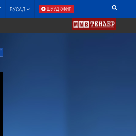
Т
БУСАД
ШУУД ЭФИР