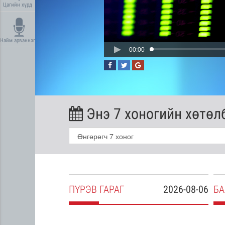
Цагийн хүрд
Найм арваннэг
00:00
Энэ 7 хоногийн хөтөл
2026-08-05
ПҮ
РЭВ
ГАРАГ
2026-08-06
БА