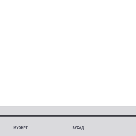
МҮОНРТ
БУСАД