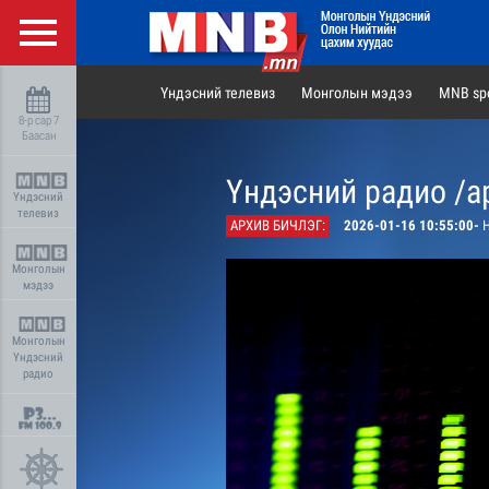
Үндэсний телевиз
Монголын мэдээ
MNB spo
8-р сар 7
Баасан
Үндэсний радио /а
Үндэсний
телевиз
АРХИВ БИЧЛЭГ:
2026-01-16 10:55:00-
Н
Монголын
мэдээ
Монголын
Үндэсний
радио