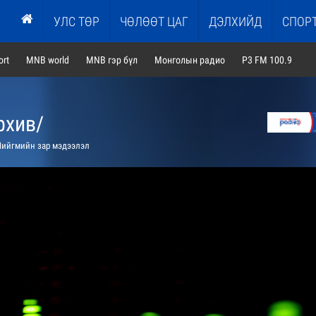
УЛС ТӨР
ЧӨЛӨӨТ ЦАГ
ДЭЛХИЙД
СПОР
rt
MNB world
MNB гэр бүл
Монголын радио
P3 FM 100.9
рхив/
ийгмийн зар мэдээлэл