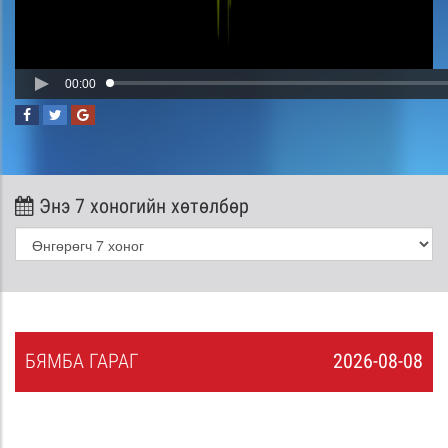
00:00
Энэ 7 хоногийн хөтөлбөр
БЯ
МБА
ГАРАГ
2026-08-08
7