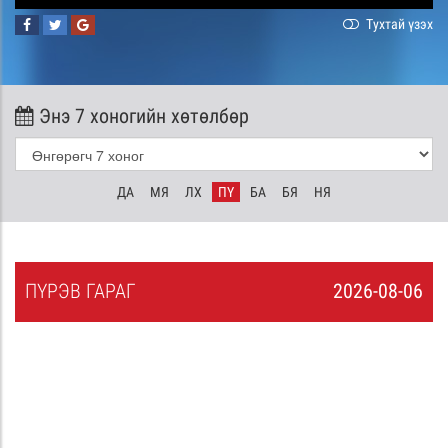
Тухтай үзэх
Энэ 7 хоногийн хөтөлбөр
ДА
МЯ
ЛХ
ПҮ
БА
БЯ
НЯ
ПҮ
РЭВ
ГАРАГ
2026-08-06
5