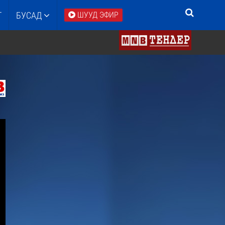
Т
БУСАД
ШУУД ЭФИР