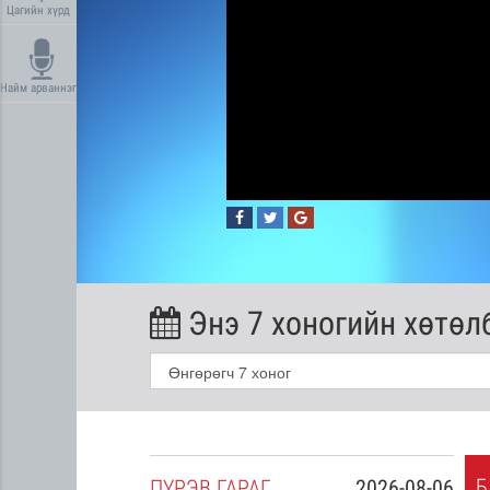
Цагийн хүрд
Найм арваннэг
Энэ 7 хоногийн хөтөл
Б
2026-08-05
ПҮ
РЭВ
ГАРАГ
2026-08-06