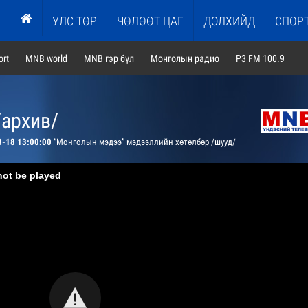
УЛС ТӨР
ЧӨЛӨӨТ ЦАГ
ДЭЛХИЙД
СПОР
rt
MNB world
MNB гэр бүл
Монголын радио
P3 FM 100.9
/архив/
3-18 13:00:00
“Монголын мэдээ” мэдээллийн хөтөлбөр /шууд/
not be played