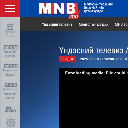
Үндэсний телевиз
Монголын мэдээ
MNB spo
8-р сар 6
Пүрэв
Үндэсний телевиз 
Үндэсний
телевиз
ЯГ ОДОО:
2025-03-18 11:00:00-2025-0
Монголын
Error loading media: File could 
мэдээ
Монголын
Үндэсний
радио