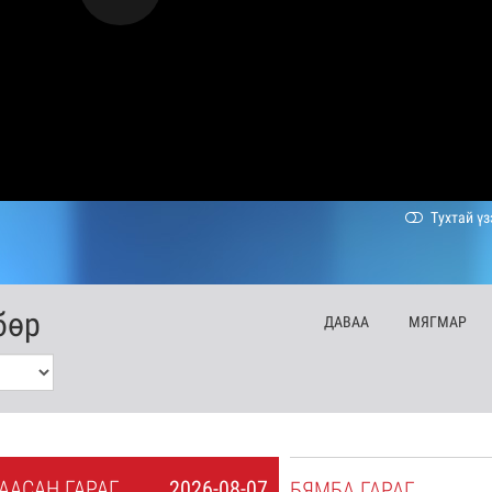
Тухтай үз
бөр
ДА
ВАА
МЯ
ГМАР
А
АСАН
ГАРАГ
2026-08-07
БЯ
МБА
ГАРАГ