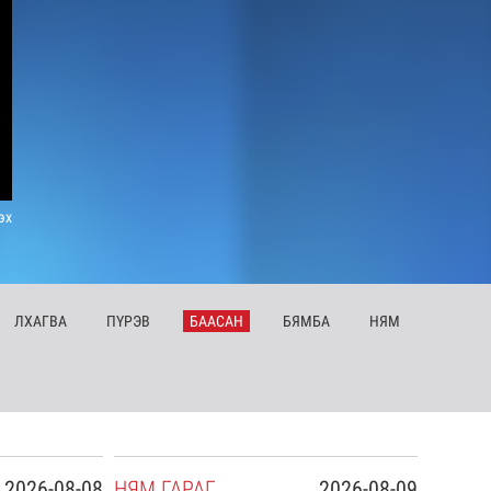
эх
ЛХ
АГВА
ПҮ
РЭВ
БА
АСАН
БЯ
МБА
НЯ
М
2026-08-08
НЯ
М
ГАРАГ
2026-08-09