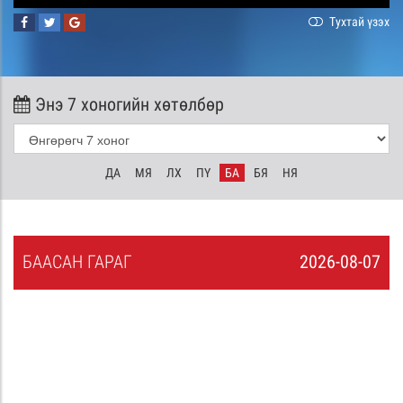
Тухтай үзэх
Энэ 7 хоногийн хөтөлбөр
ДА
МЯ
ЛХ
ПҮ
БА
БЯ
НЯ
БА
АСАН
ГАРАГ
2026-08-07
6