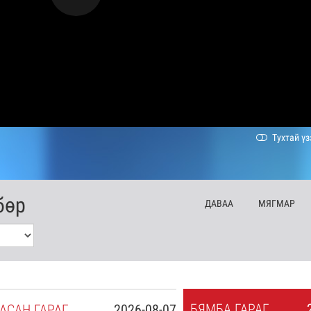
Тухтай үз
бөр
ДА
ВАА
МЯ
ГМАР
БЯ
МБА
ГАРАГ
АСАН
ГАРАГ
2026-08-07