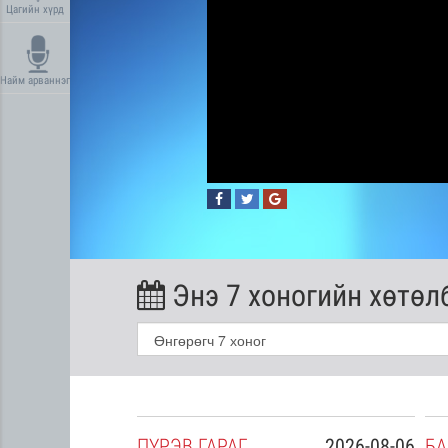
Цагийн хүрд
Найм арваннэг
Энэ 7 хоногийн хөтөл
2026-08-05
ПҮ
РЭВ
ГАРАГ
2026-08-06
БА