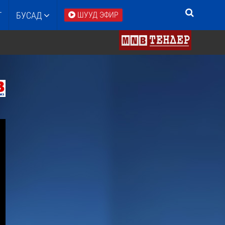
Т
БУСАД
ШУУД ЭФИР