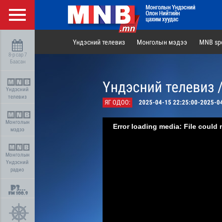
Үндэсний телевиз
Монголын мэдээ
MNB spo
8-р сар 7
Баасан
Үндэсний телевиз 
Үндэсний
телевиз
ЯГ ОДОО:
2025-04-15 22:25:00-2025-0
Монголын
Error loading media: File could 
мэдээ
Монголын
Үндэсний
радио