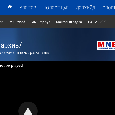
УЛС ТӨР
ЧӨЛӨӨТ ЦАГ
ДЭЛХИЙД
СПОР
rt
MNB world
MNB гэр бүл
Монголын радио
P3 FM 100.9
/архив/
4-15 23:15:00
Слав 2-р анги ОАУСК
not be played