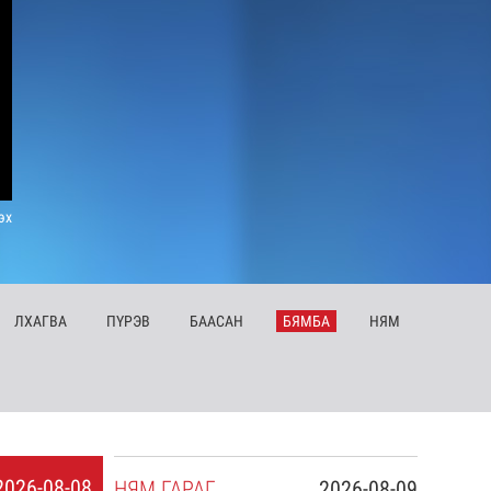
эх
ЛХ
АГВА
ПҮ
РЭВ
БА
АСАН
БЯ
МБА
НЯ
М
2026-08-08
НЯ
М
ГАРАГ
2026-08-09