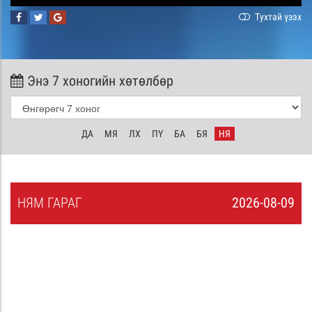
Тухтай үзэх
Энэ 7 хоногийн хөтөлбөр
ДА
МЯ
ЛХ
ПҮ
БА
БЯ
НЯ
НЯ
М
ГАРАГ
2026-08-09
8