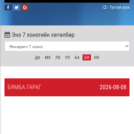
Тухтай үзэх
Энэ 7 хоногийн хөтөлбөр
ДА
МЯ
ЛХ
ПҮ
БА
БЯ
НЯ
БЯ
МБА
ГАРАГ
2026-08-08
7