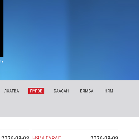
эх
ЛХ
АГВА
ПҮ
РЭВ
БА
АСАН
БЯ
МБА
НЯ
М
2026-08-08
НЯ
М
ГАРАГ
2026-08-09