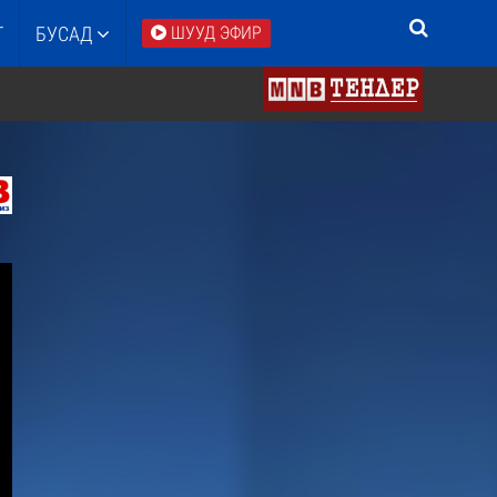
Т
БУСАД
ШУУД ЭФИР