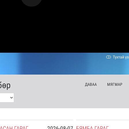
Тухтай үз
бөр
ДА
ВАА
МЯ
ГМАР
АСАН
ГАРАГ
2026-08-07
БЯ
МБА
ГАРАГ