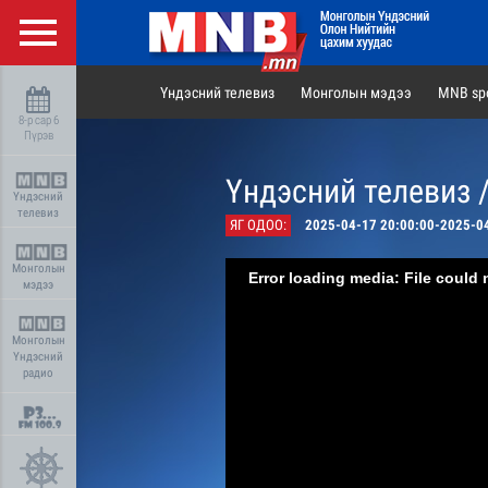
Үндэсний телевиз
Монголын мэдээ
MNB spo
8-р сар 6
Пүрэв
Үндэсний телевиз 
Үндэсний
телевиз
ЯГ ОДОО:
2025-04-17 20:00:00-2025-0
Монголын
Error loading media: File could 
мэдээ
Монголын
Үндэсний
радио