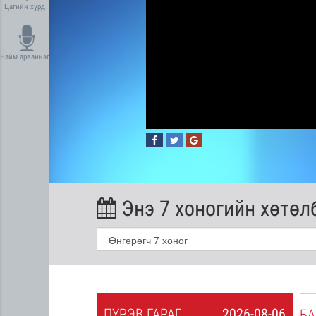
Цагийн хүрд
Найм арваннэг
Энэ 7 хоногийн хөтөл
ПҮ
РЭВ
ГАРАГ
2026-08-06
2026-08-05
БА