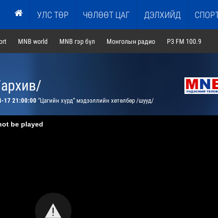
УЛС ТӨР
ЧӨЛӨӨТ ЦАГ
ДЭЛХИЙД
СПОР
rt
MNB world
MNB гэр бүл
Монголын радио
P3 FM 100.9
/архив/
4-17 21:00:00
“Цагийн хүрд” мэдээллийн хөтөлбөр /шууд/
not be played